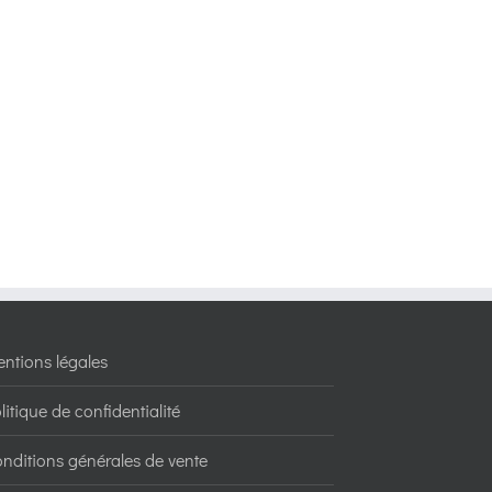
ntions légales
litique de confidentialité
nditions générales de vente