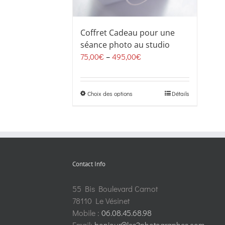
Coffret Cadeau pour une
séance photo au studio
75,00
€
–
495,00
€
Choix des options
Détails
Contact Info
55 Bis Boulevard Carnot
78110 Le Vésinet
Mobile :
06.08.45.68.98
Email:
bonjour@les2photographes.com