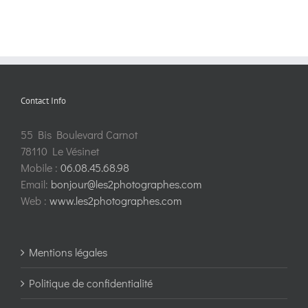
Contact Info
55 Bis Boulevard Carnot
78110 Le Vésinet
Mobile :
06.08.45.68.98
Email:
bonjour@les2photographes.com
Web :
www.les2photographes.com
Mentions légales
Politique de confidentialité