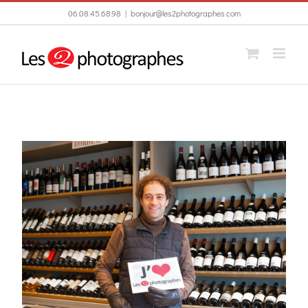
Passer
06.08.45.68.98
|
bonjour@les2photographes.com
au
contenu