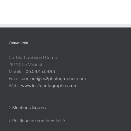
Contact Info
55 Bis Boulevard Carnot
78110 Le Vésinet
Mobile :
06.08.45.68.98
Email:
bonjour@les2photographes.com
Web :
www.les2photographes.com
Mentions légales
Politique de confidentialité