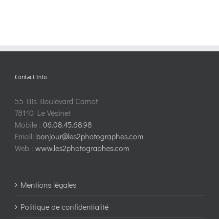
Contact Info
55 Bis Boulevard Carnot
78110 Le Vésinet
Mobile :
06.08.45.68.98
Email:
bonjour@les2photographes.com
Web :
www.les2photographes.com
Mentions légales
Politique de confidentialité