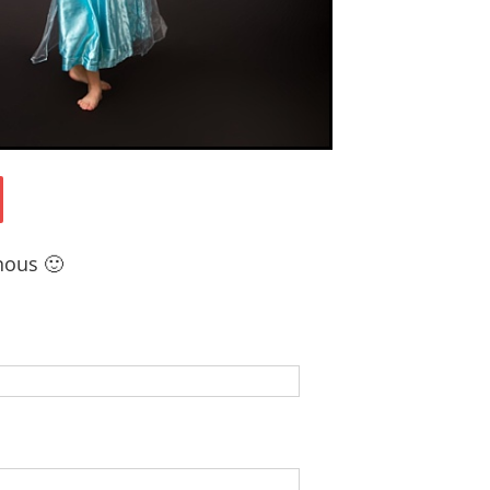
nous 🙂