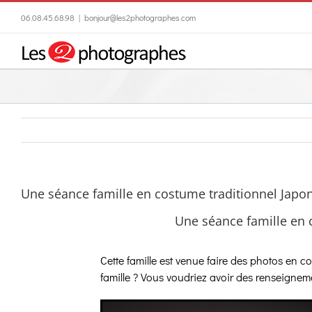
Passer
06.08.45.68.98
|
bonjour@les2photographes.com
au
contenu
Une séance famille en costume traditionnel Japon
Une séance famille en 
Cette famille est venue faire des photos en 
famille ? Vous voudriez avoir des renseigne