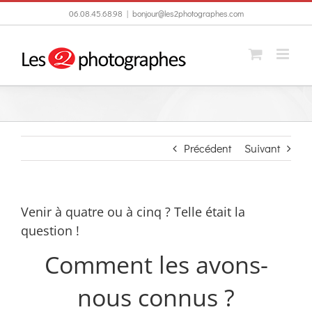
Passer
06.08.45.68.98
|
bonjour@les2photographes.com
au
contenu
Précédent
Suivant
Venir à quatre ou à cinq ? Telle était la
question !
Comment les avons-
nous connus ?