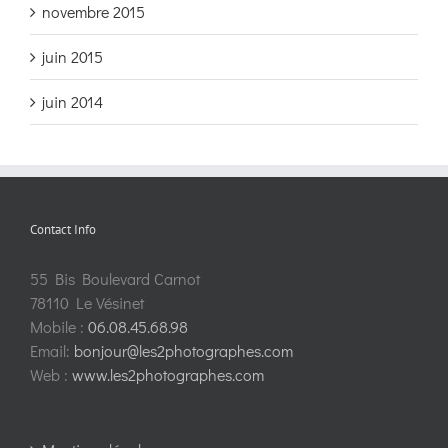
novembre 2015
juin 2015
juin 2014
Contact Info
55 Bis Boulevard Carnot
78110 Le Vésinet
Mobile :
06.08.45.68.98
Email:
bonjour@les2photographes.com
Web :
www.les2photographes.com